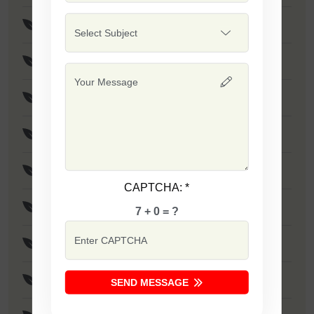
F1 - Sapna
F1 - SSB 701
F1 - Singham
F1 - Sarika
F1 - Laxmi
CAPTCHA:
*
F1 - Tania
7 + 0 = ?
F1 - Dabang
F1 - Ujwala
SEND MESSAGE