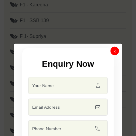
F1 - Kareena
F1 - SSB 139
F 1- Supriya
×
F1 - Prime
Enquiry Now
F1 - SSB 807
F1 - Mallika
F1 - Tejas
F1 - Tadka
F1 - Minakshi / SSB 133