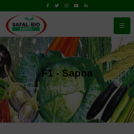
F1 - Sapna
Home
Chilly Seeds
F1 - Sapna