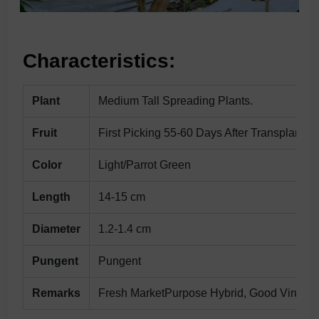
Characteristics:
Plant
Medium Tall Spreading Plants.
Fruit
First Picking 55-60 Days After Transplantin
Color
Light/Parrot Green
Length
14-15 cm
Diameter
1.2-1.4 cm
Pungent
Pungent
Remarks
Fresh MarketPurpose Hybrid, Good Virus T