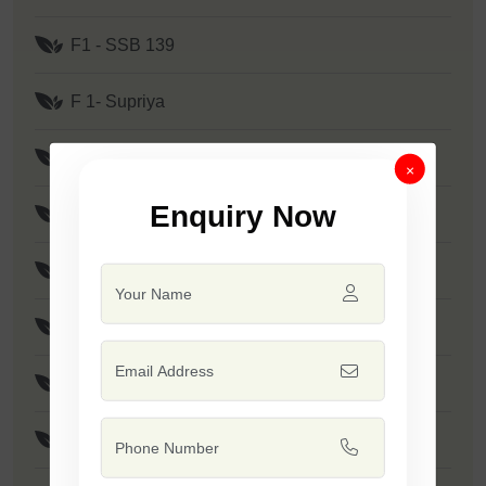
F1 - SSB 139
F 1- Supriya
F1 - Prime
×
Enquiry Now
F1 - SSB 807
F1 - Mallika
F1 - Tejas
F1 - Tadka
F1 - Minakshi / SSB 133