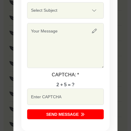
F1 - Sapna
F1 - SSB 701
F1 - Singham
F1 - Sarika
F1 - Laxmi
CAPTCHA:
*
F1 - Tania
2 + 5 = ?
F1 - Dabang
F1 - Ujwala
SEND MESSAGE
F1 - SSB 351