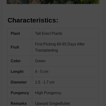
Characteristics:
Plant
Tall Erect Plants
First Picking 60-65 Days After
Fruit
Transplanting
Color
Green
Lenght
4 - 5 cm
Diameter
1.5 - 1.7 cm
Pungency
High Pungency.
Remarks
Upward SingleBullet