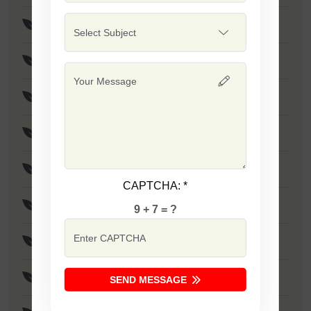
F1 - Sapna
F1 - SSB 701
F1 - Singham
F1 - Sarika
F1 - Laxmi
CAPTCHA:
*
F1 - Tania
9 + 7 = ?
F1 - Dabang
F1 - Ujwala
SEND MESSAGE