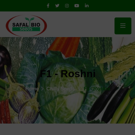
F1 - Roshni
Home
Chilly Seeds
F1 - Roshni