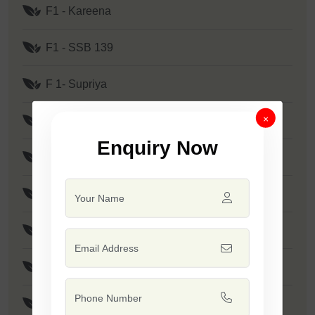
F1 - Kareena
F1 - SSB 139
F 1- Supriya
×
F1 - Prime
Enquiry Now
F1 - SSB 807
F1 - Mallika
F1 - Tejas
F1 - Tadka
F1 - Minakshi / SSB 133