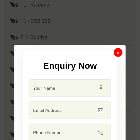
F1 - Kareena
F1 - SSB 139
F 1- Supriya
×
F1 - Prime
Enquiry Now
F1 - SSB 807
F1 - Mallika
F1 - Tejas
F1 - Tadka
F1 - Minakshi / SSB 133