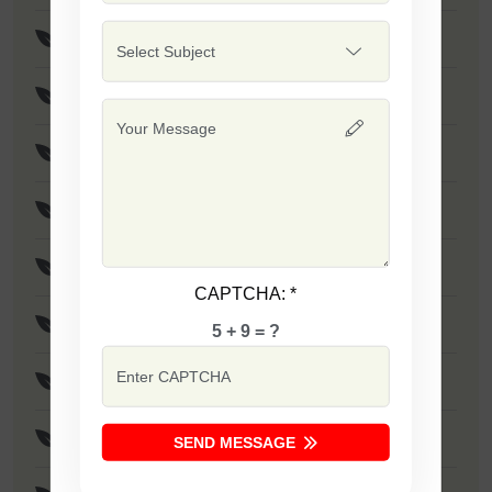
F1 - Sapna
F1 - SSB 701
F1 - Singham
F1 - Sarika
F1 - Laxmi
CAPTCHA:
*
F1 - Tania
5 + 9 = ?
F1 - Dabang
F1 - Ujwala
SEND MESSAGE