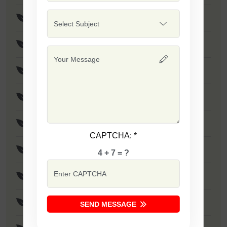
F1 - Sapna
F1 - SSB 701
F1 - Singham
F1 - Sarika
F1 - Laxmi
CAPTCHA:
*
F1 - Tania
4 + 7 = ?
F1 - Dabang
F1 - Ujwala
SEND MESSAGE