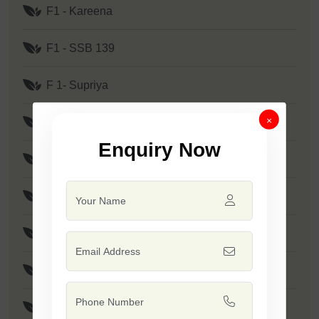
F1 - Kareena
F1 - SSB 139
F 1- Supriya
×
F1 - Prime
Enquiry Now
F1 - SSB 807
F1 - Mallika
F1 - Tejas
F1 - Tadka
F1 - Minakshi / SSB 133