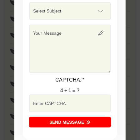
F1 - Sapna
F1 - SSB 701
F1 - Singham
F1 - Sarika
F1 - Laxmi
CAPTCHA:
*
F1 - Tania
4 + 1 = ?
F1 - Dabang
F1 - Ujwala
SEND MESSAGE
F1 - SSB 351