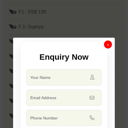
F1 - SSB 139
F 1- Supriya
F1 - Prime
×
Enquiry Now
F1 - SSB 807
F1 - Mallika
F1 - Tejas
F1 - Tadka
F1 - Minakshi / SSB 133