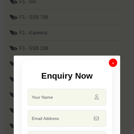
F1 - Siri
F1 - SSB 756
F1 - Kareena
F1 - SSB 139
×
F 1- Supriya
Enquiry Now
F1 - Prime
F1 - SSB 807
F1 - Mallika
F1 - Tejas