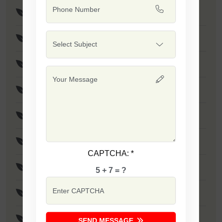
F1 - Tadka
F1 - Minakshi / SSB 133
F1 - Sapna
F1 - SSB 701
F1 - Singham
F1 - Sarika
CAPTCHA:
*
F1 - Laxmi
5 + 7 = ?
F1 - Tania
F1 - Dabang
SEND MESSAGE