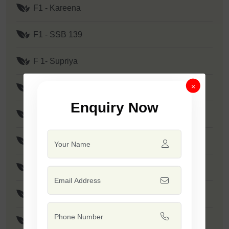
F1 - Kareena
F1 - SSB 139
F 1- Supriya
×
F1 - Prime
Enquiry Now
F1 - SSB 807
F1 - Mallika
F1 - Tejas
F1 - Tadka
F1 - Minakshi / SSB 133