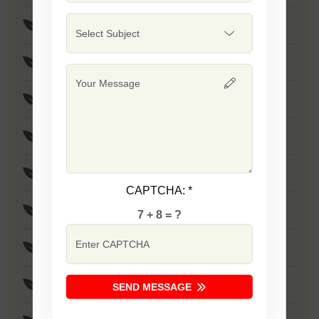
F1 - Sapna
F1 - SSB 701
F1 - Singham
F1 - Sarika
F1 - Laxmi
CAPTCHA:
*
F1 - Tania
7 + 8 = ?
F1 - Dabang
F1 - Ujwala
SEND MESSAGE